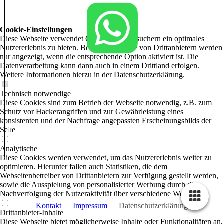
Cookie-Einstellungen
Diese Webseite verwendet Cookies, um Besuchern ein optimales
Nutzererlebnis zu bieten. Bestimmte Inhalte von Drittanbietern werden
nur angezeigt, wenn die entsprechende Option aktiviert ist. Die
Datenverarbeitung kann dann auch in einem Drittland erfolgen.
Weitere Informationen hierzu in der Datenschutzerklärung.
Technisch notwendige
Diese Cookies sind zum Betrieb der Webseite notwendig, z.B. zum
Schutz vor Hackerangriffen und zur Gewährleistung eines
konsistenten und der Nachfrage angepassten Erscheinungsbilds der
n Ziel kennt, findet den Weg. «
Seite.
LAOZI
Analytische
Diese Cookies werden verwendet, um das Nutzererlebnis weiter zu
optimieren. Hierunter fallen auch Statistiken, die dem
Webseitenbetreiber von Drittanbietern zur Verfügung gestellt werden,
sowie die Ausspielung von personalisierter Werbung durch die
Nachverfolgung der Nutzeraktivität über verschiedene Webseiten.
Kontakt
| Impressum
|
Datenschutzerklärung
Drittanbieter-Inhalte
Diese Webseite bietet möglicherweise Inhalte oder Funktionalitäten an,